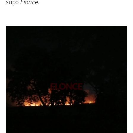
supo
Elonce
.