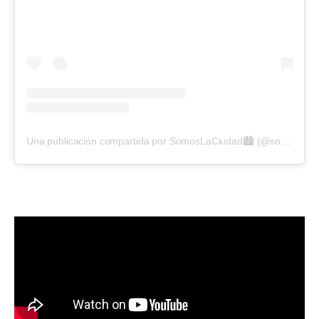
Una publicación compartida por SomosLaCiudad🏙️ (@somoslaciudadparana)