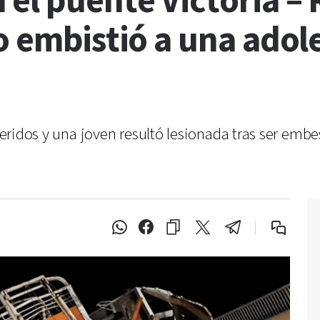
el puente Victoria – 
o embistió a una ado
 heridos y una joven resultó lesionada tras ser emb