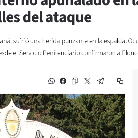
interno apuñalado en l
lles del ataque
raná, sufrió una herida punzante en la espalda. Ocu
esde el Servicio Penitenciario confirmaron a Elonc