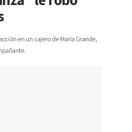
nza" le robó
s
racción en un cajero de María Grande,
ompañante.