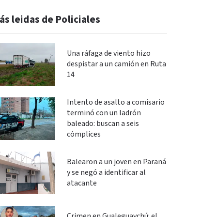
ás leidas de Policiales
Una ráfaga de viento hizo
despistar a un camión en Ruta
14
Intento de asalto a comisario
terminó con un ladrón
baleado: buscan a seis
cómplices
Balearon a un joven en Paraná
y se negó a identificar al
atacante
Crimen en Gualeguaychú: el