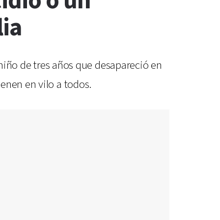
idio o un
lia
l niño de tres años que desapareció en
enen en vilo a todos.