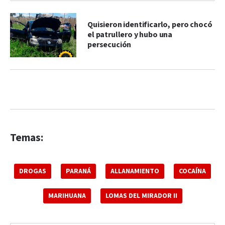
Quisieron identificarlo, pero chocó
el patrullero y hubo una
persecución
Temas:
DROGAS
PARANÁ
ALLANAMIENTO
COCAÍNA
MARIHUANA
LOMAS DEL MIRADOR II