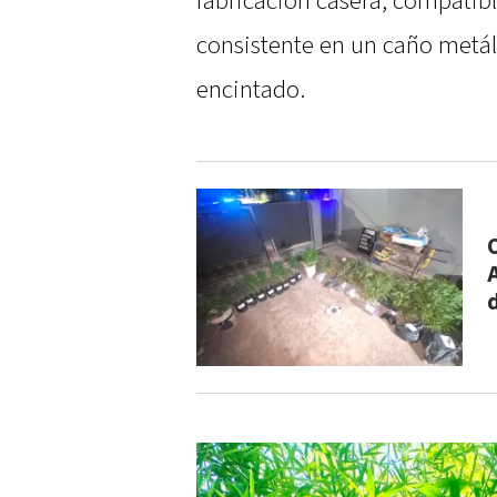
fabricación casera, compatib
consistente en un caño metá
encintado.