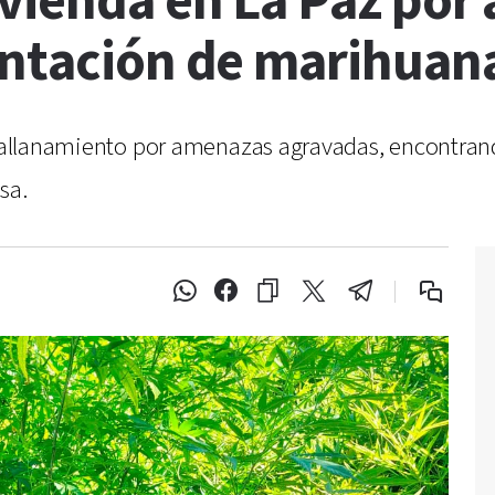
ivienda en La Paz por
antación de marihuan
un allanamiento por amenazas agravadas, encontra
sa.