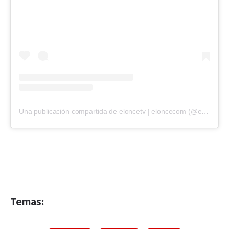
Una publicación compartida de eloncetv | eloncecom (@eloncecom)
Temas: