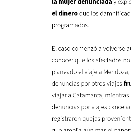
la mujer denunciada
y explo
el dinero
que los damnificado
programados.
El caso comenzó a volverse
conocer que los afectados no 
planeado el viaje a Mendoza,
denuncias por otros viajes
fr
viajar a Catamarca, mientras
denuncias por viajes cancelad
registraron quejas provenient
que amplía aún más el panor