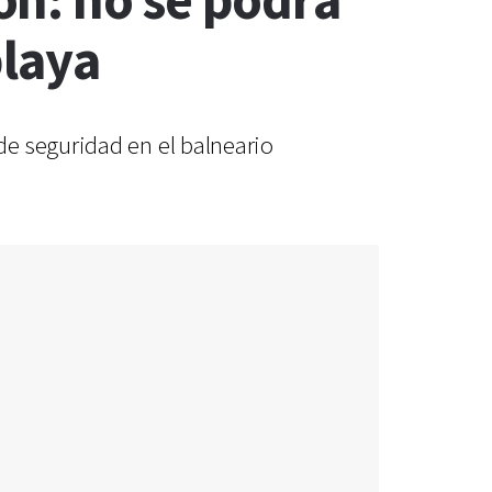
on: no se podrá
playa
de seguridad en el balneario