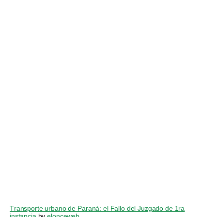
Transporte urbano de Paraná: el Fallo del Juzgado de 1ra
instancia
by
elonceweb