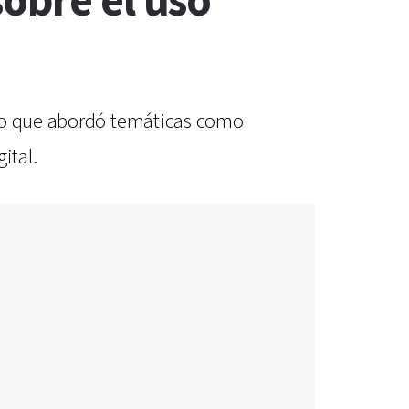
obre el uso
ico que abordó temáticas como
ital.