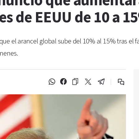
nunció que aumentará
les de EEUU de 10 a 1
ue el arancel global sube del 10% al 15% tras el f
ámenes.