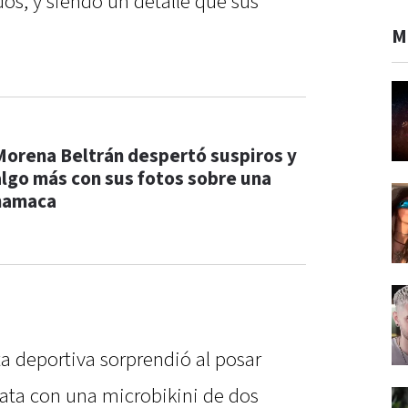
ados, y siendo un detalle que sus
M
Morena Beltrán despertó suspiros y
algo más con sus fotos sobre una
hamaca
ta deportiva sorprendió al posar
lata con una microbikini de dos