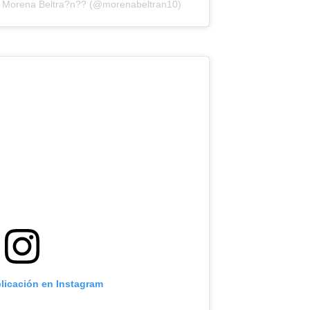
e Morena Beltra?n?? (@morenabeltran10)
blicación en Instagram