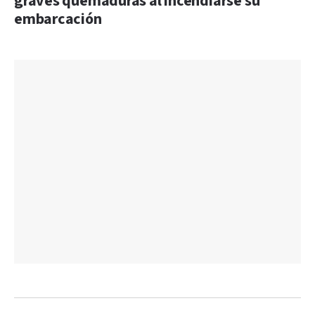
graves quemaduras al incendiarse su
embarcación