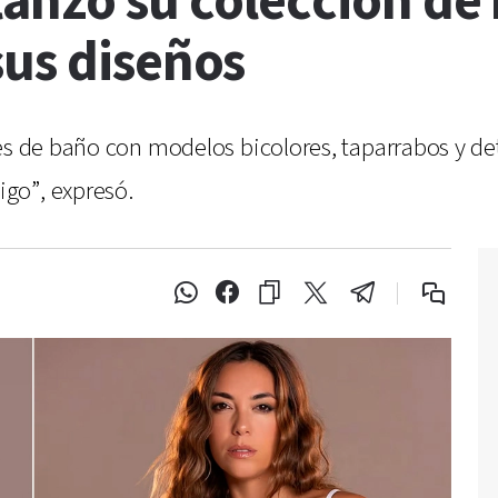
anzó su colección de 
sus diseños
es de baño con modelos bicolores, taparrabos y det
go”, expresó.