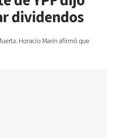
te de YPF dijo
ar dividendos
Muerta. Horacio Marín afirmó que