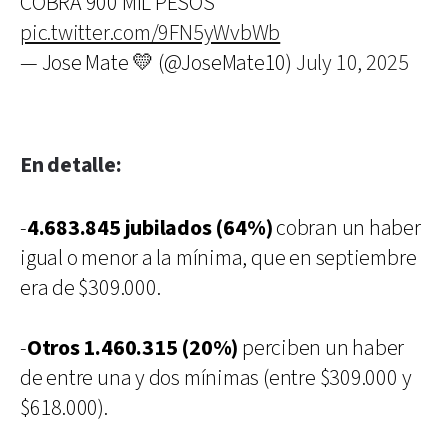
COBRA 900 MIL PESOS
pic.twitter.com/9FN5yWvbWb
— Jose Mate 💛 (@JoseMate10)
July 10, 2025
En detalle:
-
4.683.845 jubilados (64%)
cobran un haber
igual o menor a la mínima, que en septiembre
era de $309.000.
-
Otros 1.460.315 (20%)
perciben un haber
de entre una y dos mínimas (entre $309.000 y
$618.000).