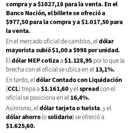
compra y a $1027,18 para la venta. En el
Banco Nación, el billete se ofreció a
$977,50 para la compra y a $1.017,50 para
la venta.
En el mercado oficial de cambios, el
dólar
mayorista subió $1,00 a $998 por unidad.
El
dólar MEP cotiza
a
$1.128,95
por lo que la
brecha con el oficial se ubica en el
13,1%.
En tanto, el
dólar
Contado con Liquidación
(
CCL
) trepa a
$1.161,60
y el
spread
con el
oficial se posiciona en el
16,4%.
Asimismo, el
dólar tarjeta o turista
, y el
dólar ahorro
(o
solidario
) se ofreció a
$1.625,60.