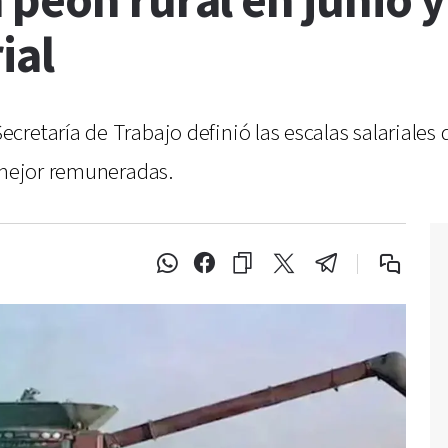
peón rural en junio y 
ial
retaría de Trabajo definió las escalas salariales 
s mejor remuneradas.