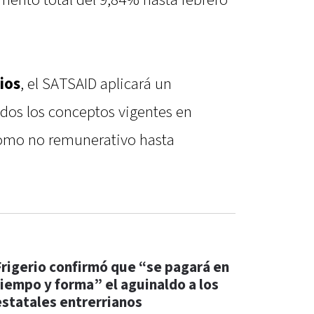
ento total del 9,84% hasta febrero
ios
, el SATSAID aplicará un
dos los conceptos vigentes en
omo no remunerativo hasta
Frigerio confirmó que “se pagará en
tiempo y forma” el aguinaldo a los
estatales entrerrianos