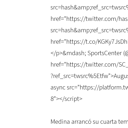
src=hash&amp;ref_src=twsrc
href="https://twitter.com/ha
src=hash&amp;ref_src=twsrc
href="https://t.co/KGKy7JsD
</p>&mdash; SportsCenter 
href="https://twitter.com/
?ref_src=twsrc%5Etfw">Augus
async src="https://platform.t
8"></script>
Medina arrancó su cuarta tem