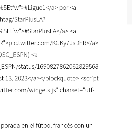
%5Etfw">#Ligue1</a> por <a
shtag/StarPlusLA?
%5Etfw">#StarPlusLA</a> <a
hR">pic.twitter.com/KGKy7JsDhR</a>
(@SC_ESPN) <a
SC_ESPN/status/1690827862062829568
t 13, 2023</a></blockquote> <script
witter.com/widgets.js" charset="utf-
porada en el fútbol francés con un