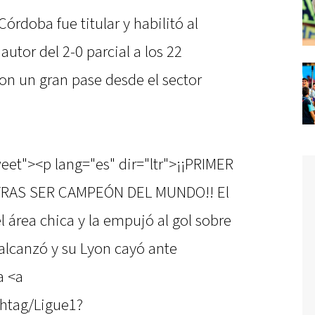
 Córdoba fue titular y habilitó al
tor del 2-0 parcial a los 22
on un gran pase desde el sector
eet"><p lang="es" dir="ltr">¡¡PRIMER
TRAS SER CAMPEÓN DEL MUNDO!! El
 área chica y la empujó al gol sobre
o alcanzó y su Lyon cayó ante
a <a
shtag/Ligue1?