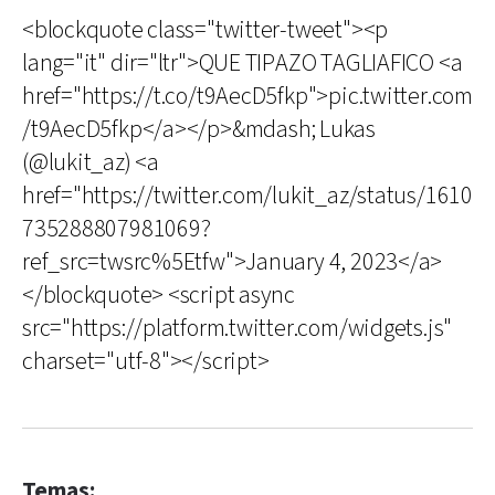
<blockquote class="twitter-tweet"><p
lang="it" dir="ltr">QUE TIPAZO TAGLIAFICO <a
href="https://t.co/t9AecD5fkp">pic.twitter.com
/t9AecD5fkp</a></p>&mdash; Lukas
(@lukit_az) <a
href="https://twitter.com/lukit_az/status/1610
735288807981069?
ref_src=twsrc%5Etfw">January 4, 2023</a>
</blockquote> <script async
src="https://platform.twitter.com/widgets.js"
charset="utf-8"></script>
Temas: