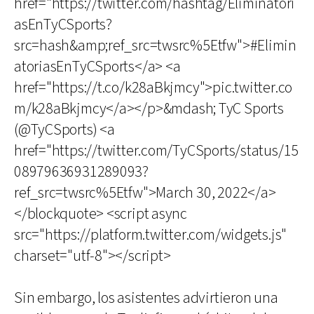
href="https://twitter.com/hashtag/Eliminatori
asEnTyCSports?
src=hash&amp;ref_src=twsrc%5Etfw">#Elimin
atoriasEnTyCSports</a> <a
href="https://t.co/k28aBkjmcy">pic.twitter.co
m/k28aBkjmcy</a></p>&mdash; TyC Sports
(@TyCSports) <a
href="https://twitter.com/TyCSports/status/15
08979636931289093?
ref_src=twsrc%5Etfw">March 30, 2022</a>
</blockquote> <script async
src="https://platform.twitter.com/widgets.js"
charset="utf-8"></script>
Sin embargo, los asistentes advirtieron una