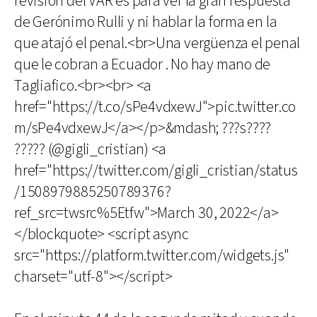
revisión del VAR es para ver la gran respuesta
de Gerónimo Rulli y ni hablar la forma en la
que atajó el penal.<br>Una vergüenza el penal
que le cobran a Ecuador . No hay mano de
Tagliafico.<br><br> <a
href="https://t.co/sPe4vdxewJ">pic.twitter.co
m/sPe4vdxewJ</a></p>&mdash; ???s????
????? (@gigli_cristian) <a
href="https://twitter.com/gigli_cristian/status
/1508979885250789376?
ref_src=twsrc%5Etfw">March 30, 2022</a>
</blockquote> <script async
src="https://platform.twitter.com/widgets.js"
charset="utf-8"></script>