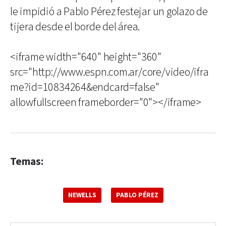
le impidió a Pablo Pérez festejar un golazo de
tijera desde el borde del área.
<iframe width="640" height="360"
src="http://www.espn.com.ar/core/video/ifra
me?id=10834264&endcard=false"
allowfullscreen frameborder="0"></iframe>
Temas:
NEWELLS
PABLO PÉREZ