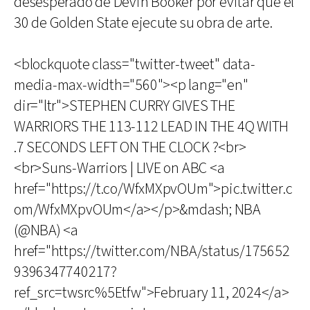
desesperado de Devin Booker por evitar que el
30 de Golden State ejecute su obra de arte.
<blockquote class="twitter-tweet" data-
media-max-width="560"><p lang="en"
dir="ltr">STEPHEN CURRY GIVES THE
WARRIORS THE 113-112 LEAD IN THE 4Q WITH
.7 SECONDS LEFT ON THE CLOCK ?<br>
<br>Suns-Warriors | LIVE on ABC <a
href="https://t.co/WfxMXpvOUm">pic.twitter.c
om/WfxMXpvOUm</a></p>&mdash; NBA
(@NBA) <a
href="https://twitter.com/NBA/status/175652
9396347740217?
ref_src=twsrc%5Etfw">February 11, 2024</a>