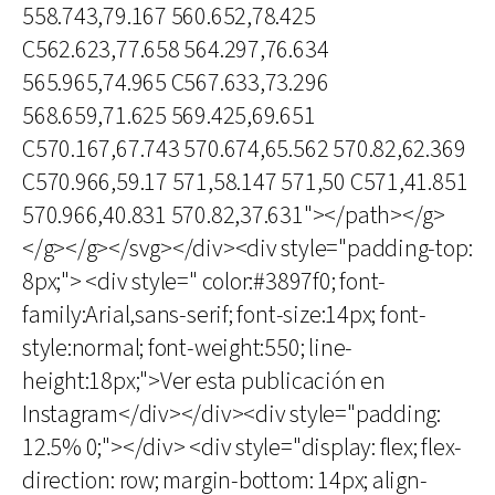
558.743,79.167 560.652,78.425
C562.623,77.658 564.297,76.634
565.965,74.965 C567.633,73.296
568.659,71.625 569.425,69.651
C570.167,67.743 570.674,65.562 570.82,62.369
C570.966,59.17 571,58.147 571,50 C571,41.851
570.966,40.831 570.82,37.631"></path></g>
</g></g></svg></div><div style="padding-top:
8px;"> <div style=" color:#3897f0; font-
family:Arial,sans-serif; font-size:14px; font-
style:normal; font-weight:550; line-
height:18px;">Ver esta publicación en
Instagram</div></div><div style="padding:
12.5% 0;"></div> <div style="display: flex; flex-
direction: row; margin-bottom: 14px; align-