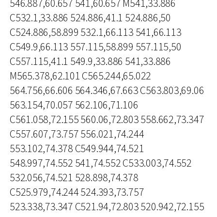
546.887,60.657 541,60.657 M541,33.886
C532.1,33.886 524.886,41.1 524.886,50
C524.886,58.899 532.1,66.113 541,66.113
C549.9,66.113 557.115,58.899 557.115,50
C557.115,41.1 549.9,33.886 541,33.886
M565.378,62.101 C565.244,65.022
564.756,66.606 564.346,67.663 C563.803,69.06
563.154,70.057 562.106,71.106
C561.058,72.155 560.06,72.803 558.662,73.347
C557.607,73.757 556.021,74.244
553.102,74.378 C549.944,74.521
548.997,74.552 541,74.552 C533.003,74.552
532.056,74.521 528.898,74.378
C525.979,74.244 524.393,73.757
523.338,73.347 C521.94,72.803 520.942,72.155