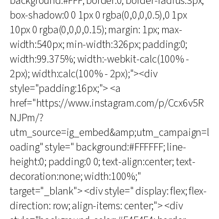
background:#FFF; border:0; border-radius:3px;
box-shadow:0 0 1px 0 rgba(0,0,0,0.5),0 1px
10px 0 rgba(0,0,0,0.15); margin: 1px; max-
width:540px; min-width:326px; padding:0;
width:99.375%; width:-webkit-calc(100% -
2px); width:calc(100% - 2px);"><div
style="padding:16px;"> <a
href="https://www.instagram.com/p/Ccx6v5R
NJPm/?
utm_source=ig_embed&amp;utm_campaign=l
oading" style=" background:#FFFFFF; line-
height:0; padding:0 0; text-align:center; text-
decoration:none; width:100%;"
target="_blank"> <div style=" display: flex; flex-
direction: row; align-items: center;"> <div