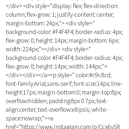
</div> <div style="display: flex; flex-direction:
column; flex-grow: 1; justify-content: center;
margin-bottom: 24px;"> <div style="
background-color: #F4F4F4; border-radius: 4px;
flex-grow: 0; height: 14px; margin-bottom: 6px;
width: 224px;"></div> <div style="
background-color: #F4F4F4; border-radius: 4px;
flex-grow: 0; height: 14px; width: 144px;">
</div></div></a><p style=" color:#c9c8cd;
font-family:Arial,sans-serif; font-size:14px; line-
height:17px; margin-bottom:0; margin-top:8px;
overflow:hidden; padding:8px 0 7px; text-
align:center; text-overflow:ellipsis; white-
space:nowrap;"><a
href="https://www.instagram.com/p/Ccx6v5R