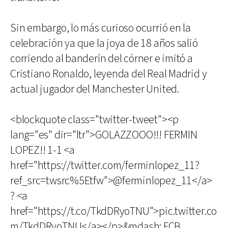
Sin embargo, lo más curioso ocurrió en la
celebración ya que la joya de 18 años salió
corriendo al banderín del córner e imitó a
Cristiano Ronaldo, leyenda del Real Madrid y
actual jugador del Manchester United.
<blockquote class="twitter-tweet"><p
lang="es" dir="ltr">GOLAZZOOO!!! FERMIN
LOPEZ!! 1-1 <a
href="https://twitter.com/ferminlopez_11?
ref_src=twsrc%5Etfw">@ferminlopez_11</a>
? <a
href="https://t.co/TkdDRyoTNU">pic.twitter.co
m/TkdDRyoTNU</a></p>&mdash; FCB