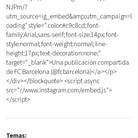
NJPm/?
utm_source=ig_embed&amp;utm_campaign=l
oading" style=" color:#c9c8cd; font-
family:Arial,sans-serif; font-size:14px; font-
style:normal; font-weight:normal; line-
height:17px; text-decoration:none;"
target="_blank">Una publicación compartida
de FC Barcelona (@fcbarcelona)</a></p>
</div></blockquote> <script async
src="//www.instagram.com/embed.js">
</script>
Temas: