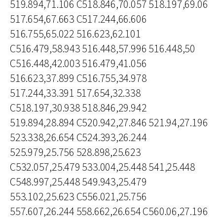
519.894,71.106 C518.846,70.057 518.197,69.06
517.654,67.663 C517.244,66.606
516.755,65.022 516.623,62.101
C516.479,58.943 516.448,57.996 516.448,50
C516.448,42.003 516.479,41.056
516.623,37.899 C516.755,34.978
517.244,33.391 517.654,32.338
C518.197,30.938 518.846,29.942
519.894,28.894 C520.942,27.846 521.94,27.196
523.338,26.654 C524.393,26.244
525.979,25.756 528.898,25.623
C532.057,25.479 533.004,25.448 541,25.448
C548.997,25.448 549.943,25.479
553.102,25.623 C556.021,25.756
557.607,26.244 558.662,26.654 C560.06,27.196