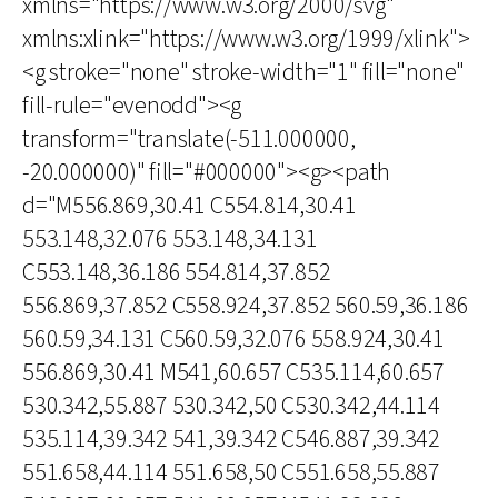
xmlns="https://www.w3.org/2000/svg"
xmlns:xlink="https://www.w3.org/1999/xlink">
<g stroke="none" stroke-width="1" fill="none"
fill-rule="evenodd"><g
transform="translate(-511.000000,
-20.000000)" fill="#000000"><g><path
d="M556.869,30.41 C554.814,30.41
553.148,32.076 553.148,34.131
C553.148,36.186 554.814,37.852
556.869,37.852 C558.924,37.852 560.59,36.186
560.59,34.131 C560.59,32.076 558.924,30.41
556.869,30.41 M541,60.657 C535.114,60.657
530.342,55.887 530.342,50 C530.342,44.114
535.114,39.342 541,39.342 C546.887,39.342
551.658,44.114 551.658,50 C551.658,55.887