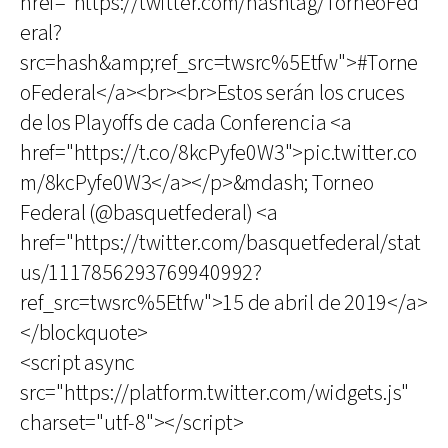
href="https://twitter.com/hashtag/TorneoFed
eral?
src=hash&amp;ref_src=twsrc%5Etfw">#Torne
oFederal</a><br><br>Estos serán los cruces
de los Playoffs de cada Conferencia <a
href="https://t.co/8kcPyfe0W3">pic.twitter.co
m/8kcPyfe0W3</a></p>&mdash; Torneo
Federal (@basquetfederal) <a
href="https://twitter.com/basquetfederal/stat
us/1117856293769940992?
ref_src=twsrc%5Etfw">15 de abril de 2019</a>
</blockquote>
<script async
src="https://platform.twitter.com/widgets.js"
charset="utf-8"></script>