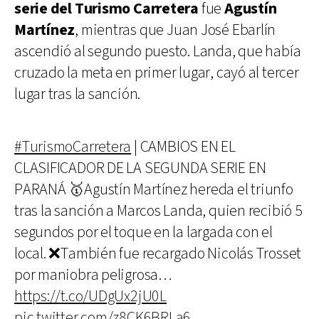
serie del Turismo Carretera
fue
Agustín
Martínez
, mientras que Juan José Ebarlín
ascendió al segundo puesto. Landa, que había
cruzado la meta en primer lugar, cayó al tercer
lugar tras la sanción.
#TurismoCarretera
| CAMBIOS EN EL
CLASIFICADOR DE LA SEGUNDA SERIE EN
PARANÁ 🥇Agustín Martínez hereda el triunfo
tras la sanción a Marcos Landa, quien recibió 5
segundos por el toque en la largada con el
local. ❌También fue recargado Nicolás Trosset
por maniobra peligrosa…
https://t.co/UDgUx2jU0L
pic.twitter.com/z8CK6BRLa6