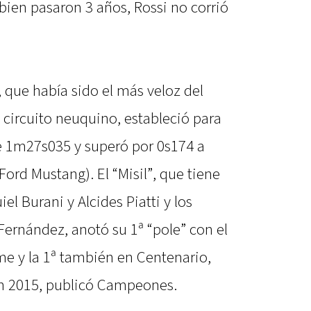
bien pasaron 3 años, Rossi no corrió
, que había sido el más veloz del
circuito neuquino, estableció para
de 1m27s035 y superó por 0s174 a
Ford Mustang). El “Misil”, que tiene
el Burani y Alcides Piatti y los
Fernández, anotó su 1ª “pole” con el
me y la 1ª también en Centenario,
n 2015, publicó Campeones.