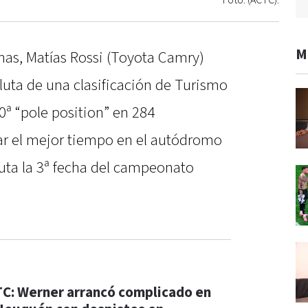
Foto: (ACTC).
M
has, Matías Rossi (Toyota Camry)
oluta de una clasificación de Turismo
40ª “pole position” en 284
car el mejor tiempo en el autódromo
uta la 3ª fecha del campeonato
TC: Werner arrancó complicado en