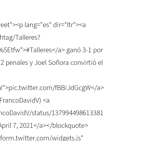
eet"><p lang="es" dir="ltr"><a
htag/Talleres?
5Etfw">#Talleres</a> ganó 3-1 por
2 penales y Joel Soñora convirtió el
gW">pic.twitter.com/fBBiJdGcgW</a>
FrancoDavidV) <a
rancoDavidV/status/137994498613381
pril 7, 2021</a></blockquote>
atform.twitter.com/widgets.js"