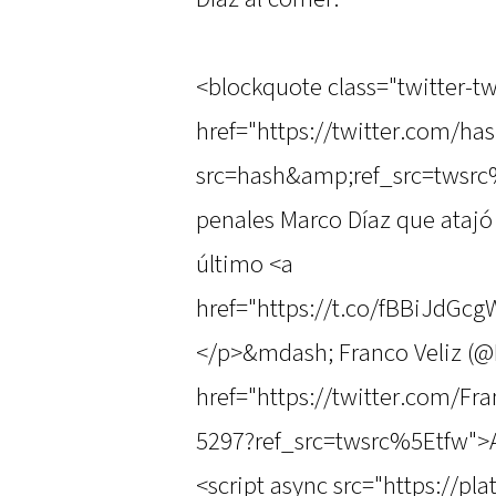
<blockquote class="twitter-tw
href="https://twitter.com/has
src=hash&amp;ref_src=twsrc%
penales Marco Díaz que atajó 
último <a
href="https://t.co/fBBiJdGc
</p>&mdash; Franco Veliz (@
href="https://twitter.com/F
5297?ref_src=twsrc%5Etfw">A
<script async src="https://pl