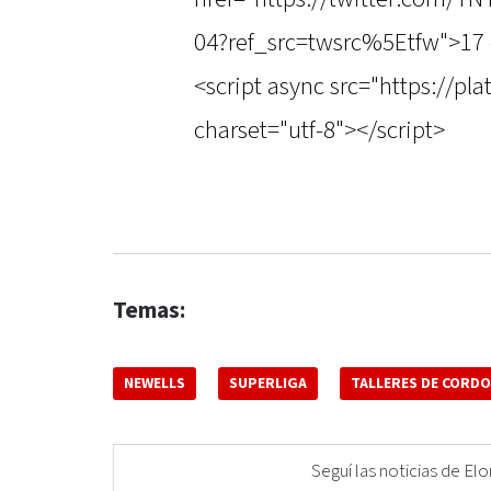
04?ref_src=twsrc%5Etfw">17 
<script async src="https://pl
charset="utf-8"></script>
Temas:
NEWELLS
SUPERLIGA
TALLERES DE CORD
Seguí las noticias de 