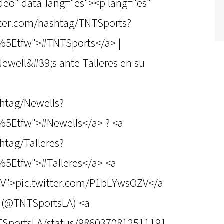
ideo" data-lang="es"><p lang="es"
witter.com/hashtag/TNTSports?
%5Etfw">#TNTSports</a> |
Newell&#39;s ante Talleres en su
shtag/Newells?
%5Etfw">#Newells</a> ? <a
htag/Talleres?
%5Etfw">#Talleres</a> <a
ZV">pic.twitter.com/P1bLYwsOZV</a
 (@TNTSportsLA) <a
NTSportsLA/status/9860370812511191