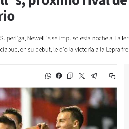
l´s, próximo rival de
rio
a Superliga, Newell´s se impuso esta noche a Talle
iabue, en su debut, le dio la victoria a la Lepra fr