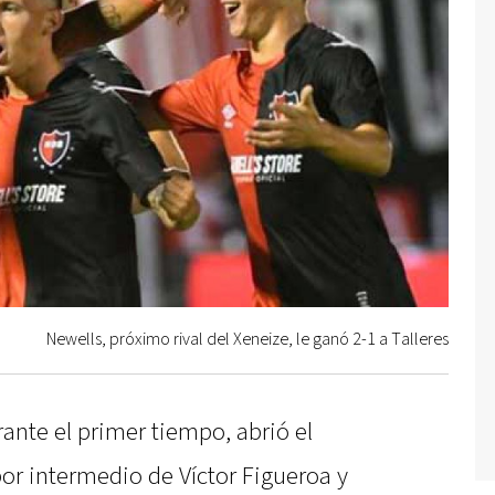
Newells, próximo rival del Xeneize, le ganó 2-1 a Talleres
ante el primer tiempo, abrió el
or intermedio de Víctor Figueroa y