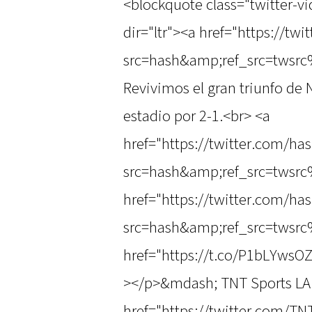
<blockquote class="twitter-v
dir="ltr"><a href="https://t
src=hash&amp;ref_src=twsrc
Revivimos el gran triunfo de 
estadio por 2-1.<br> <a
href="https://twitter.com/ha
src=hash&amp;ref_src=twsrc
href="https://twitter.com/has
src=hash&amp;ref_src=twsrc
href="https://t.co/P1bLYwsO
></p>&mdash; TNT Sports LA
href="https://twitter.com/T