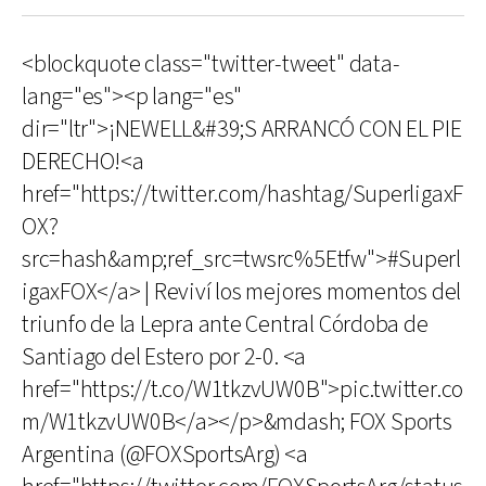
<blockquote class="twitter-tweet" data-
lang="es"><p lang="es"
dir="ltr">¡NEWELL&#39;S ARRANCÓ CON EL PIE
DERECHO!<a
href="https://twitter.com/hashtag/SuperligaxF
OX?
src=hash&amp;ref_src=twsrc%5Etfw">#Superl
igaxFOX</a> | Reviví los mejores momentos del
triunfo de la Lepra ante Central Córdoba de
Santiago del Estero por 2-0. <a
href="https://t.co/W1tkzvUW0B">pic.twitter.co
m/W1tkzvUW0B</a></p>&mdash; FOX Sports
Argentina (@FOXSportsArg) <a