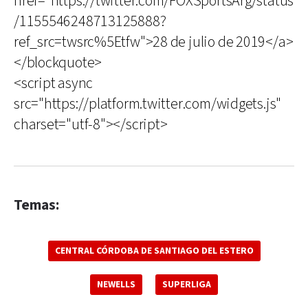
href="https://twitter.com/FOXSportsArg/status
/1155546248713125888?
ref_src=twsrc%5Etfw">28 de julio de 2019</a>
</blockquote>
<script async
src="https://platform.twitter.com/widgets.js"
charset="utf-8"></script>
Temas:
CENTRAL CÓRDOBA DE SANTIAGO DEL ESTERO
NEWELLS
SUPERLIGA