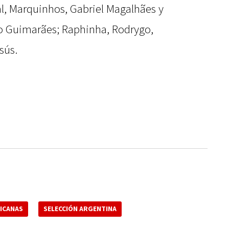
l, Marquinhos, Gabriel Magalhães y
o Guimarães; Raphinha, Rodrygo,
sús.
ICANAS
SELECCIÓN ARGENTINA