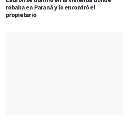
Ladrón se durmió en la vivienda donde
robaba en Paraná y lo encontró el
propietario