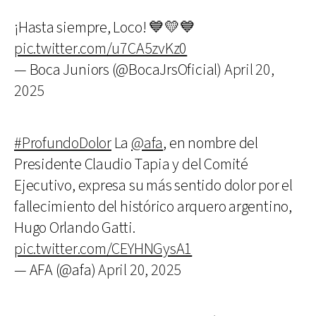
¡Hasta siempre, Loco! 💙💛💙
pic.twitter.com/u7CA5zvKz0
— Boca Juniors (@BocaJrsOficial)
April 20,
2025
#ProfundoDolor
La
@afa
, en nombre del
Presidente Claudio Tapia y del Comité
Ejecutivo, expresa su más sentido dolor por el
fallecimiento del histórico arquero argentino,
Hugo Orlando Gatti.
pic.twitter.com/CEYHNGysA1
— AFA (@afa)
April 20, 2025