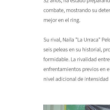
32 años, ha estado preparán
combate, mostrando su deter
mejor en el ring.
Su rival, Naila "La Urraca" P
seis peleas en su historial, 
formidable. La rivalidad ent
enfrentamientos previos en 
nivel adicional de intensidad