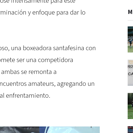
dose intensamente para este
M
minación y enfoque para dar lo
eloso, una boxeadora santafesina con
promete ser una competidora
re ambas se remonta a
encuentros amateurs, agregando un
 al enfrentamiento.