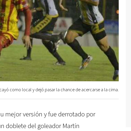
 cayó como local y dejó pasar la chance de acercarse a la cima.
u mejor versión y fue derrotado por
un doblete del goleador Martín