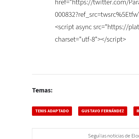
href="https://twitter.com/P
000832?ref_src=twsrc%5Etfw
<script async src="https://pl
charset="utf-8"></script>
Temas:
TENIS ADAPTADO
GUSTAVO FERNÁNDEZ
Seguí las noticias de 