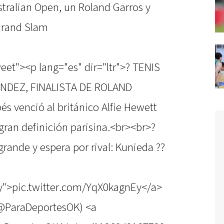
tralian Open, un Roland Garros y
 Grand Slam
eet"><p lang="es" dir="ltr">? TENIS
NDEZ, FINALISTA DE ROLAND
s venció al británico Alfie Hewett
 gran definición parisina.<br><br>?
 grande y espera por rival: Kunieda ??
Ey">pic.twitter.com/YqX0kagnEy</a>
@ParaDeportesOK) <a