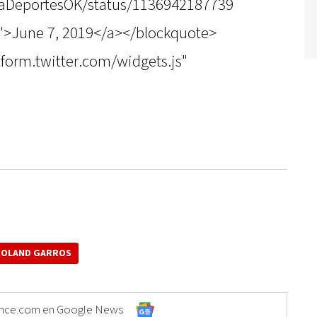
araDeportesOK/status/1136942187739
">June 7, 2019</a></blockquote>
atform.twitter.com/widgets.js"
ROLAND GARROS
Elonce.com en Google News