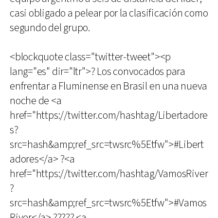
casi obligado a pelear por la clasificación como
segundo del grupo.
<blockquote class="twitter-tweet"><p
lang="es" dir="ltr">? Los convocados para
enfrentar a Fluminense en Brasil en una nueva
noche de <a
href="https://twitter.com/hashtag/Libertadore
s?
src=hash&amp;ref_src=twsrc%5Etfw">#Libert
adores</a> ?<a
href="https://twitter.com/hashtag/VamosRiver
?
src=hash&amp;ref_src=twsrc%5Etfw">#Vamos
River</a> ????? <a