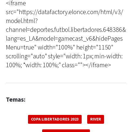
<iframe
src="https://datafactory.elonce.com/html/v3/
model.html?
channel=deportes.futbol.libertadores.648386&
lang=es_LA&model=gamecast_v6&hidePages
Menu=true" width="100%" height="1150"
scrolling="auto" style="width: 1px; min-width:
100%; *width: 100%;" class=""></iframe>
Temas:
COPA LIBERTADORES 2023
RIVER