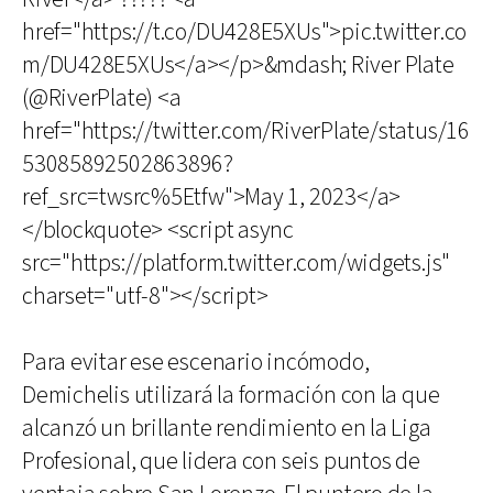
href="https://t.co/DU428E5XUs">pic.twitter.co
m/DU428E5XUs</a></p>&mdash; River Plate
(@RiverPlate) <a
href="https://twitter.com/RiverPlate/status/16
53085892502863896?
ref_src=twsrc%5Etfw">May 1, 2023</a>
</blockquote> <script async
src="https://platform.twitter.com/widgets.js"
charset="utf-8"></script>
Para evitar ese escenario incómodo,
Demichelis utilizará la formación con la que
alcanzó un brillante rendimiento en la Liga
Profesional, que lidera con seis puntos de