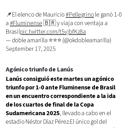
📌El elenco de Mauricio
#Pellegrino
le ganó 1-0
a
#Fluminense
🇧🇷 y viaja con ventaja a
Brasil
pic.twitter.com/t5vjbfKz8a
— doble amarilla ⭐️⭐️⭐️ (@okdobleamarilla)
September 17, 2025
Agónico triunfo de Lanús
Lanús consiguió este martes un agónico
triunfo por 1-0 ante Fluminense de Brasil
en un encuentro correspondiente a la ida
de los cuartos de final de la Copa
Sudamericana 2025
, llevado a cabo en el
estadio Néstor Díaz Pérez.El único gol del