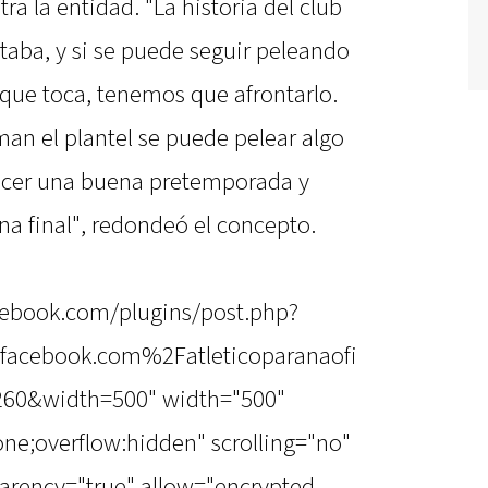
ra la entidad. "La historia del club
aba, y si se puede seguir peleando
 que toca, tenemos que afrontarlo.
an el plantel se puede pelear algo
 hacer una buena pretemporada y
na final", redondeó el concepto.
cebook.com/plugins/post.php?
acebook.com%2Fatleticoparanaofi
60&width=500" width="500"
one;overflow:hidden" scrolling="no"
arency="true" allow="encrypted-