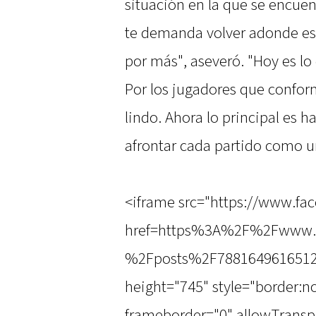
situación en la que se encuent
te demanda volver adonde est
por más", aseveró. "Hoy es lo
Por los jugadores que conform
lindo. Ahora lo principal es
afrontar cada partido como u
<iframe src="https://www.fa
href=https%3A%2F%2Fwww.f
%2Fposts%2F7881649616512
height="745" style="border:n
frameborder="0" allowTransp