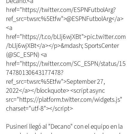
Decano.<a
href="https://twitter.com/ESPNFutbolArg?
ref_src=twsrc%5Etfw">@ESPNFutbolArg</a>
<a
href="https://t.co/bLlj6wjXBt">pic.twitter.com
/bLlj6wjXBt</a></p>&mdash; SportsCenter
(@SC_ESPN) <a
href="https://twitter.com/SC_ESPN/status/15
74780130643177478?
ref_src=twsrc%5Etfw">September 27,
2022</a></blockquote> <script async
src="https://platform.twitter.com/widgets.js"
charset="utf-8"></script>
Pusineri llegó al "Decano" con el equipo en la