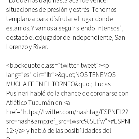
"Lo que nos trajo hasta acá fue vencer
situaciones de presión y estrés. Tenemos
templanza para disfrutar el lugar donde
estamos. Y vamos a seguir siendo intensos",
destacó el exjugador de Independiente, San
Lorenzo y River.
<blockquote class="twitter-tweet"><p
lang="es" dir="ltr">&quot;NOS TENEMOS
MUCHA FE EN EL TORNEO&quot;. Lucas
Pusineri habló de la chance de coronarse con
Atlético Tucumán en <a
href="https://twitter.com/hashtag/ESPNF12?
src=hash&amp;ref_src=twsrc%5Etfw">#ESPNF
12</a> y habló de las posibilidades del