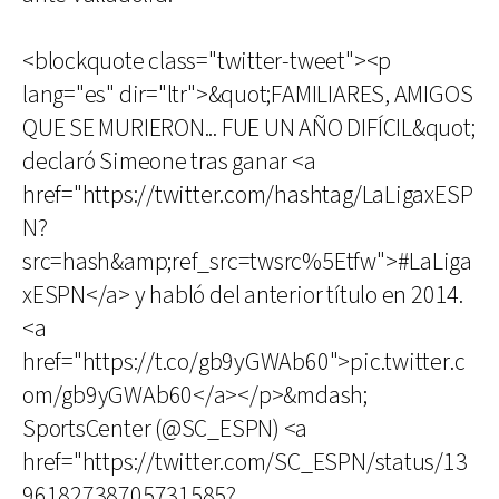
<blockquote class="twitter-tweet"><p
lang="es" dir="ltr">&quot;FAMILIARES, AMIGOS
QUE SE MURIERON... FUE UN AÑO DIFÍCIL&quot;
declaró Simeone tras ganar <a
href="https://twitter.com/hashtag/LaLigaxESP
N?
src=hash&amp;ref_src=twsrc%5Etfw">#LaLiga
xESPN</a> y habló del anterior título en 2014.
<a
href="https://t.co/gb9yGWAb60">pic.twitter.c
om/gb9yGWAb60</a></p>&mdash;
SportsCenter (@SC_ESPN) <a
href="https://twitter.com/SC_ESPN/status/13
96182738705731585?