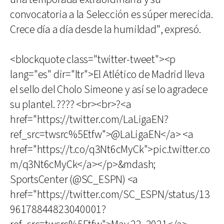
convocatoria a la Selección es súper merecida.
Crece día a día desde la humildad", expresó.
<blockquote class="twitter-tweet"><p
lang="es" dir="ltr">El Atlético de Madrid lleva
el sello del Cholo Simeone y así se lo agradece
su plantel. ???? <br><br>?<a
href="https://twitter.com/LaLigaEN?
ref_src=twsrc%5Etfw">@LaLigaEN</a> <a
href="https://t.co/q3Nt6cMyCk">pic.twitter.co
m/q3Nt6cMyCk</a></p>&mdash;
SportsCenter (@SC_ESPN) <a
href="https://twitter.com/SC_ESPN/status/13
96178844823040001?