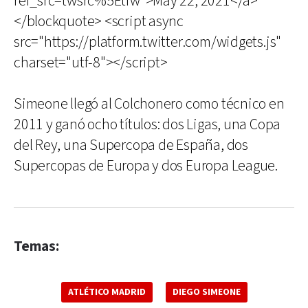
ref_src=twsrc%5Etfw">May 22, 2021</a>
</blockquote> <script async
src="https://platform.twitter.com/widgets.js"
charset="utf-8"></script>
Simeone llegó al Colchonero como técnico en
2011 y ganó ocho títulos: dos Ligas, una Copa
del Rey, una Supercopa de España, dos
Supercopas de Europa y dos Europa League.
Temas:
ATLÉTICO MADRID
DIEGO SIMEONE