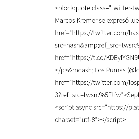
<blockquote class="twitter-tw
Marcos Kremer se expresó lueg
href="https://twitter.com/
src=hash&amp;ref_src=twsr
href="https://t.co/KDEyIYGN
</p>&mdash; Los Pumas (@l
href="https://twitter.com/l
3?ref_src=twsrc%5Etfw">Sep
<script async src="https://pl
charset="utf-8"></script>