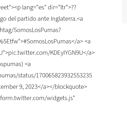
eet"><p lang="es" dir="ltr">??
o del partido ante Inglaterra.<a
hashtag/SomosLosPumas?
c%5Etfw">#SomosLosPumas</a> <a
9U">pic.twitter.com/KDEyIYGN9U</a>
ospumas) <a
ospumas/status/170065823932553235
tember 9, 2023</a></blockquote>
atform.twitter.com/widgets.js"