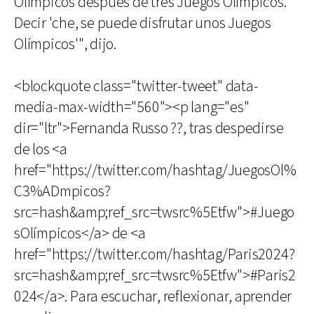
Olímpicos después de tres Juegos Olímpicos.
Decir 'che, se puede disfrutar unos Juegos
Olímpicos'", dijo.
<blockquote class="twitter-tweet" data-
media-max-width="560"><p lang="es"
dir="ltr">Fernanda Russo ??, tras despedirse
de los <a
href="https://twitter.com/hashtag/JuegosOl%
C3%ADmpicos?
src=hash&amp;ref_src=twsrc%5Etfw">#Juego
sOlímpicos</a> de <a
href="https://twitter.com/hashtag/Paris2024?
src=hash&amp;ref_src=twsrc%5Etfw">#Paris2
024</a>. Para escuchar, reflexionar, aprender