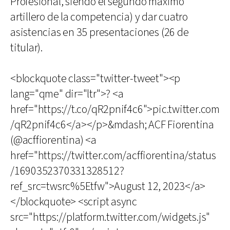
Profesional, siendo el segundo máximo
artillero de la competencia) y dar cuatro
asistencias en 35 presentaciones (26 de
titular).
<blockquote class="twitter-tweet"><p
lang="qme" dir="ltr">? <a
href="https://t.co/qR2pnif4c6">pic.twitter.com
/qR2pnif4c6</a></p>&mdash; ACF Fiorentina
(@acffiorentina) <a
href="https://twitter.com/acffiorentina/status
/1690352370331328512?
ref_src=twsrc%5Etfw">August 12, 2023</a>
</blockquote> <script async
src="https://platform.twitter.com/widgets.js"