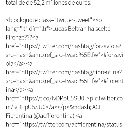
total de de 52,2 millones de euros.
<blockquote class="twitter-tweet"><p
lang="it" dir="ltr">Lucas Beltran ha scelto
Firenze???<a
href="https://twitter.com/hashtag/forzaviola?
src=hash&amp;ref_src=twsrc%5Etfw">#forzavi
ola</a> <a
href="https://twitter.com/hashtag/fiorentina?
src=hash&amp;ref_src=twsrc%5Etfw">#fiorent
ina</a> <a
href="https://t.co/ivDPpU5SU0">pic.twitter.co
m/ivDPpU5SU0</a></p>&mdash; ACF
Fiorentina (@acffiorentina) <a
href="https://twitter.com/acffiorentina/status