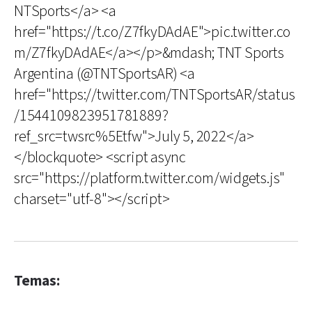
NTSports</a> <a
href="https://t.co/Z7fkyDAdAE">pic.twitter.co
m/Z7fkyDAdAE</a></p>&mdash; TNT Sports
Argentina (@TNTSportsAR) <a
href="https://twitter.com/TNTSportsAR/status
/1544109823951781889?
ref_src=twsrc%5Etfw">July 5, 2022</a>
</blockquote> <script async
src="https://platform.twitter.com/widgets.js"
charset="utf-8"></script>
Temas: