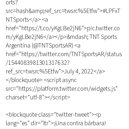
orts?
src=hash&amp;ref_src=twsrc%5Etfw">#LPFxT
NTSports</a> <a
href="https://t.co/yKgLBe2jN6">pic.twitter.co
m/yKgLBe2jN6</a></p>&mdash; TNT Sports
Argentina (@TNTSportsAR) <a
href="https://twitter.com/TNTSportsAR/status
/1544083981301317632?
ref_src=twsrc%5Etfw">July 4, 2022</a>
</blockquote> <script async
src="https://platform.twitter.com/widgets.js"
charset="utf-8"></script>
<blockquote class="twitter-tweet"><p
lang="es" dir="ltr">¡Una contra bárbara!