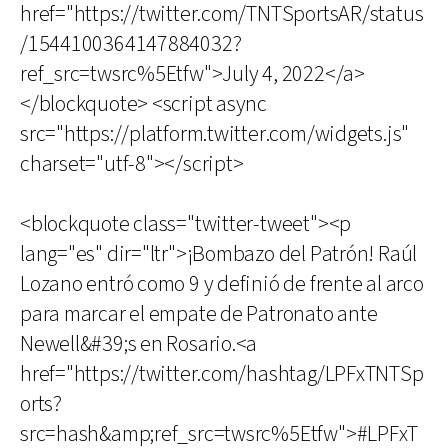
href="https://twitter.com/TNTSportsAR/status
/1544100364147884032?
ref_src=twsrc%5Etfw">July 4, 2022</a>
</blockquote> <script async
src="https://platform.twitter.com/widgets.js"
charset="utf-8"></script>
<blockquote class="twitter-tweet"><p
lang="es" dir="ltr">¡Bombazo del Patrón! Raúl
Lozano entró como 9 y definió de frente al arco
para marcar el empate de Patronato ante
Newell&#39;s en Rosario.<a
href="https://twitter.com/hashtag/LPFxTNTSp
orts?
src=hash&amp;ref_src=twsrc%5Etfw">#LPFxT