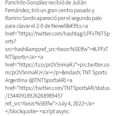
Panchito González recibió de Julián
Fernández, tiró un gran centro pasado y
Ramiro Sordo apareció por el segundo palo
para clavar el 2-0 de Newell&#39;s.<a
href="https://twitter.com/hashtag/LPFxTNTSp
orts?
src=hash&amp;ref_src=twsrc%5Etfw">#LPFxT
NTSports</a> <a
href="https://t.co/pr2V5nmaRJ">pic.twitter.co
m/pr2V5nmaRJ</a></p>&mdash; TNT Sports
Argentina (@TNTSportsAR) <a
href="https://twitter.com/TNTSportsAR/status
/1544091892626898945?
ref_src=twsrc%5Etfw">July 4, 2022</a>
</blockquote> <script async