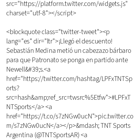
src="https://platform.twitter.com/widgets.js"
charset="utf-8"></script>
<blockquote class="twitter-tweet"><p
lang="es" dir="ltr">¡Llegó el descuento!
Sebastián Medina metió un cabezazo bárbaro
para que Patronato se ponga en partido ante
Newell&#39;s.<a
href="https://twitter.com/hashtag/LPFxTNTSp
orts?
src=hash&amp;ref_src=twsrc%5Etfw">#LPFxT
NTSports</a> <a
href="https://t.co/s7zNGw0ucN">pic.twitter.co
m/s7zNGw0ucN</a></p>&mdash; TNT Sports
Argentina (@TNTSportsAR) <a