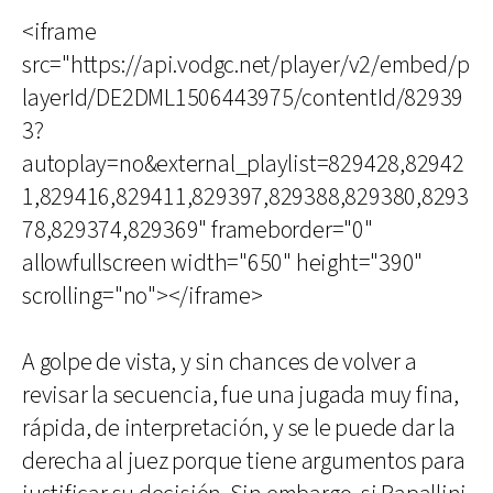
<iframe
src="https://api.vodgc.net/player/v2/embed/p
layerId/DE2DML1506443975/contentId/82939
3?
autoplay=no&external_playlist=829428,82942
1,829416,829411,829397,829388,829380,8293
78,829374,829369" frameborder="0"
allowfullscreen width="650" height="390"
scrolling="no"></iframe>
A golpe de vista, y sin chances de volver a
revisar la secuencia, fue una jugada muy fina,
rápida, de interpretación, y se le puede dar la
derecha al juez porque tiene argumentos para