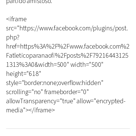
partido amistoso.
<iframe
src="https://www.facebook.com/plugins/post.
php?
href=https%3A%2F%2Fwww.facebook.com%2
Fatleticoparanaofi%2Fposts%2F79216443125
1313%3A0&width=500" width="500"
height="618"
style="border:none;overflow:hidden"
scrolling="no" frameborder="0"
allowTransparency="true" allow="encrypted-
media"></iframe>